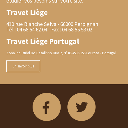
étudier vos besoins sur votre site.
Travet Liège
410 rue Blanche Selva - 66000 Perpignan
Tél : 04 68 54 62 04 - Fax : 04 68 55 53 02
Travet Liège Portugal
Zona Industrial Do Casalinho Rua 2, Nº 85 4535-155 Lourosa - Portugal
En savoir plus