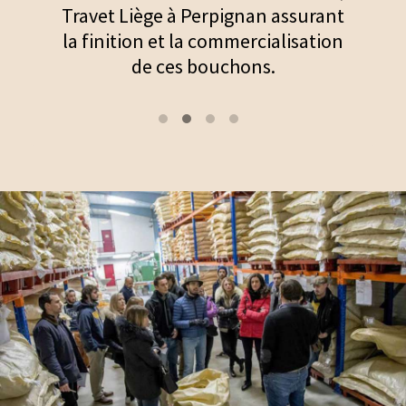
rant
tion