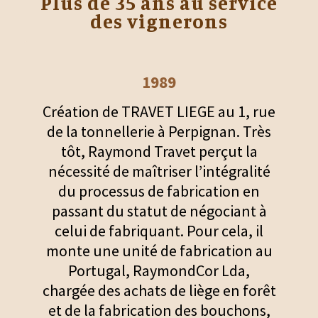
Plus de 35 ans au service
des vignerons
2005
Pour servir ses clients dans des
, rue
conditions de sécurité optimum,
Très
Travet Liège a quitté ses locaux
la
vétustes de la rue de la tonnellerie à
lité
Perpignan pour s’installer dans une
en
nouvelle usine à Rivesaltes au plus près
t à
de ses clients.
 il
n au
,
forêt
ons,