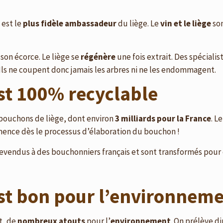
 est le
plus fidèle ambassadeur
du liège. Le
vin et le liège
so
son écorce. Le liège se
régénère
une fois extrait. Des spéciali
 Ils ne coupent donc jamais les arbres ni ne les endommagent.
st 100% recyclable
bouchons de liège, dont environ
3 milliards pour la France
. L
mence dès le processus d’élaboration du bouchon !
 revendus à des bouchonniers français et sont transformés pou
est bon pour l’environnem
t, de
nombreux atouts
pour l’
environnement
. On prélève d