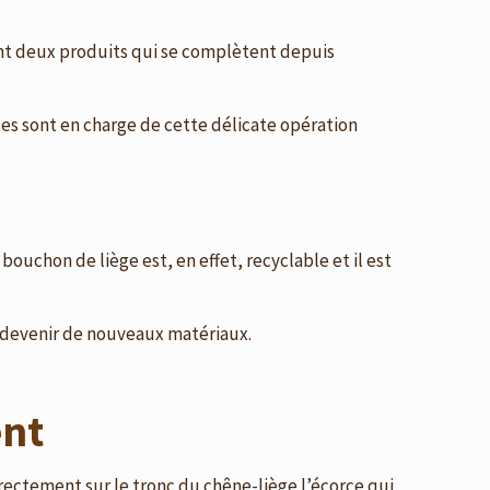
nt deux produits qui se complètent depuis
stes sont en charge de cette délicate opération
e bouchon de liège est, en effet, recyclable et il est
r devenir de nouveaux matériaux.
ent
irectement sur le tronc du chêne-liège l’écorce qui,